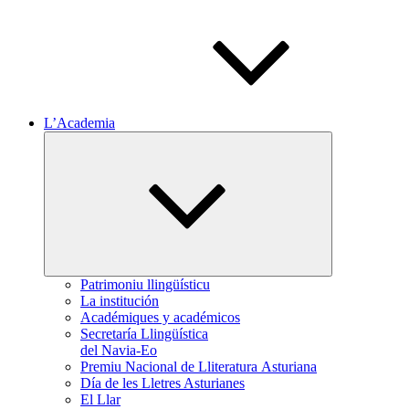
L’Academia
Expand
child
menu
Patrimoniu llingüísticu
La institución
Académiques y académicos
Secretaría Llingüística
del Navia-Eo
Premiu Nacional de Lliteratura Asturiana
Día de les Lletres Asturianes
El Llar