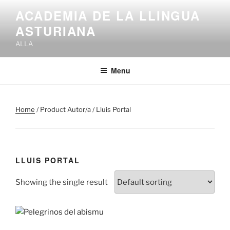
Skip
ACADEMIA DE LA LLINGUA
to
ASTURIANA
content
ALLA
Menu
Home
/ Product Autor/a / Lluis Portal
LLUIS PORTAL
Showing the single result