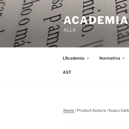
Skip
to
ACADEMIA
content
ALLA
L’Academia
Normativa
AST
Home
/ Product Autor/a / Xuacu Car