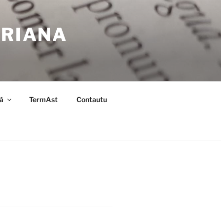
URIANA
á
TermAst
Contautu