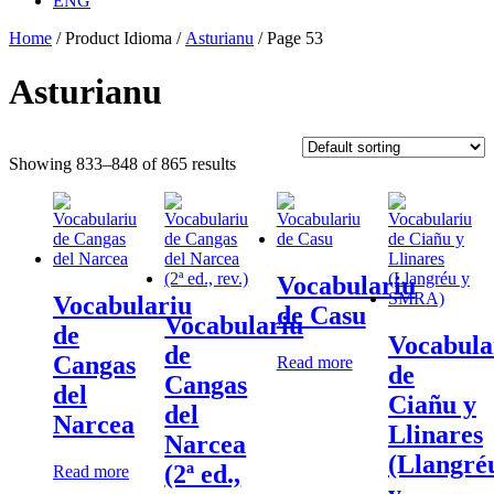
ENG
Home
/ Product Idioma /
Asturianu
/ Page 53
Asturianu
Showing 833–848 of 865 results
Vocabulariu
Vocabulariu
de Casu
Vocabulariu
de
Vocabula
de
Cangas
Read more
de
Cangas
del
Ciañu y
del
Narcea
Llinares
Narcea
(Llangré
(2ª ed.,
Read more
y