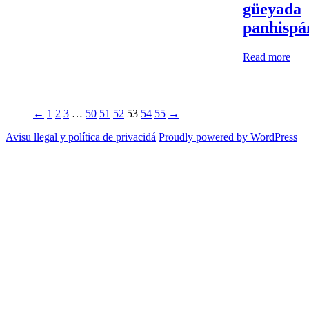
güeyada
panhispá
Read more
←
1
2
3
…
50
51
52
53
54
55
→
Avisu llegal y política de privacidá
Proudly powered by WordPress