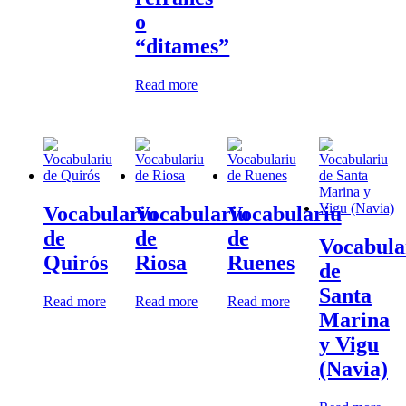
o
“ditames”
Read more
Vocabulariu
Vocabulariu
Vocabulariu
de
de
de
Vocabula
Quirós
Riosa
Ruenes
de
Santa
Read more
Read more
Read more
Marina
y Vigu
(Navia)