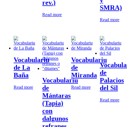
rev.)
SMRA)
Read more
Read more
Vocabulariu
Vocabulariu
Vocabula
de La
de
de
Baña
Miranda
Vocabulariu
Palacios
de
del Sil
Read more
Read more
Mántaras
Read more
(Tapia)
con
dalgunos
refranes