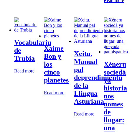
Read more
Vocabulariu
Xaime
de
Xeitu.
Bon y
Trubia
Manual
los
Xéneru
pal
Read more
cinco
sociedá
deprendimientu
planetes
ya
de la
historia
Llingua
Read more
nos
Asturiana
nomes
de
Read more
llugar:
una