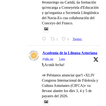
#eonaviego na Caridá, úa formación
qu'encarga a Conseyeiría d'Educación
y qu'organiza a Secretaría Llingüística
del Navia-Eo cua collaboración del
Conceyo del Franco.
1
8
Twitter
Academia de la Llingua Asturiana
@alla_ast
·
5 ago
❗️¡Acutái fecha!
📣 Préstanos anunciar que'l «XLIV
Congresu Internacional de Filoloxía y
Cultura Asturianes (CIFCA)» va
llevase alantre los díes 3, 4 y 5 de
payares del 2026.