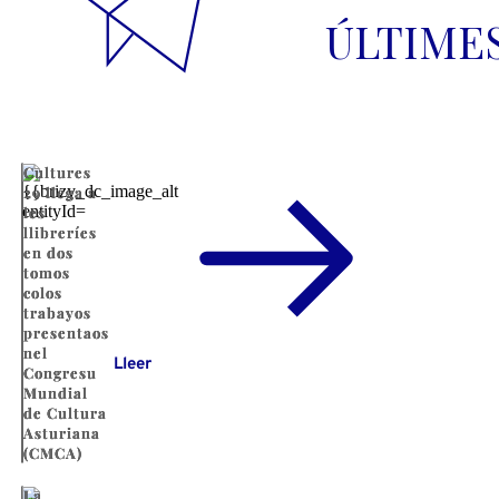
ÚLTIME
Cultures
29 llega a
les
llibreríes
en dos
tomos
colos
trabayos
presentaos
nel
Lleer
Congresu
Mundial
de Cultura
Asturiana
(CMCA)
La