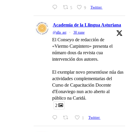
5
9
Twitter
Academia de la Llingua Asturiana
@alla_ast
·
30 xune
El Conseyo de redacción de
«Viermo Carpintero» presenta el
númaro dous da revista cua
intervención dos autores.
El exemplar novo presentóuse núa das
actividades complementarias del
Curso de Capacitación Docente
d'Eonaviego nun acto aberto al
público na Caridá.
2
1
Twitter