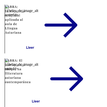
UABRA:
Intelixencia
Artificial
aplicada al
aula de
Llingua
Asturiana
Lleer
UABRA: El
movimientu
obreru na
lliteratura
asturiana
contemporánea
Lleer