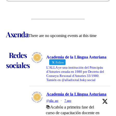
Axenda
There are no upcoming events at this time
Redes
Academia de la Llingua Asturiana
sociales
Follow
L'ALLA ye una institución del Principáu
d'Asturies creada en 1980 per Decretu del
Conseyu Rexonal d'Asturies 33/1980.
Tamién en @alladixital.bsky.social
Academia de la Llingua Asturiana
@alla_ast
·
7 ago
📚Acabóu a primeira fase del
curso de capacitación docente en