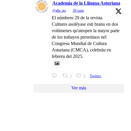
Academia de la Llingua Asturiana
@alla_ast
·
29 xune
El númberu 29 de la revista
Cultures asoléyase esti branu en dos
volúmenes qu'atropen la mayor parte
de los trabayos presentaos nel
Congresu Mundial de Cultura
Asturiana (CMCA), celebráu en
febreru del 2025.
3
5
Twitter
Ver más