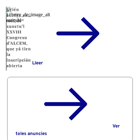
Uviéu
acueye esti
mes de
xunetu’l
XXVIII
Congresu
d’ALCEM,
que yá tien
la
inscripción
Lleer
abierta
Ver
toles anuncies