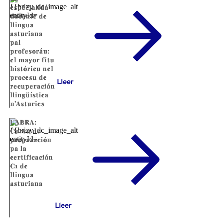
especialidá
docente de
llingua
asturiana
pal
profesoráu:
el mayor fitu
históricu nel
procesu de
Lleer
recuperación
llingüística
n’Asturies
UABRA:
Cursu de
preparación
pa la
certificación
C1 de
llingua
asturiana
Lleer