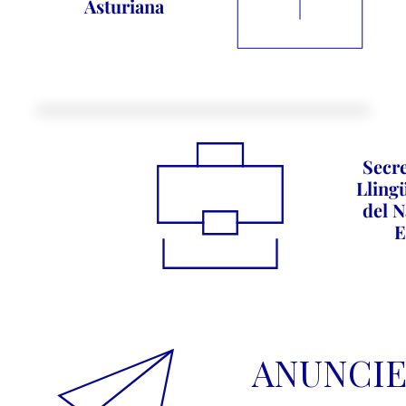
Asturiana
Secre
Llingü
del N
E
ANUNCIE