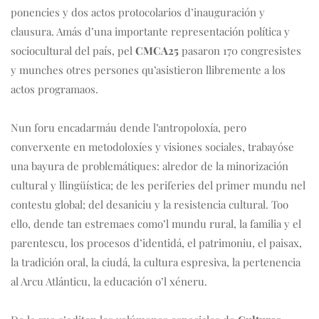
ponencies y dos actos protocolarios d’inauguración y 
clausura. Amás d’una importante representación política y 
sociocultural del país, pel 
CMCA25
 pasaron 170 congresistes 
y munches otres persones qu’asistieron llibremente a los 
actos programaos.
Nun foru encadarmáu dende l’antropoloxía, pero 
converxente en metodoloxíes y visiones sociales, trabayóse 
una bayura de problemátiques: alredor de la minorización 
cultural y llingüística; de les periferies del primer mundu nel 
contestu global; del desaniciu y la resistencia cultural. Too 
ello, dende tan estremaes como’l mundu rural, la familia y el 
parentescu, los procesos d’identidá, el patrimoniu, el paisax, 
la tradición oral, la ciudá, la cultura espresiva, la pertenencia 
al Arcu Atlánticu, la educación o’l xéneru.