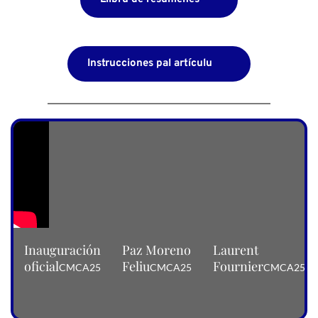
Instrucciones pal artículu
Inauguración
Paz Moreno
Laurent
oficial
Feliu
Fournier
CMCA25
CMCA25
CMCA25