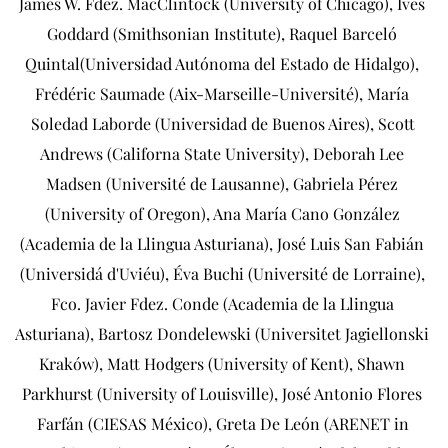
James W. Fdez. MacClintock (University of Chicago), Ives 
Goddard (Smithsonian Institute), Raquel Barceló 
Quintal(Universidad Autónoma del Estado de Hidalgo), 
Frédéric Saumade (Aix-Marseille-Université), María 
Soledad Laborde (Universidad de Buenos Aires), Scott 
Andrews (Californa State University), Deborah Lee 
Madsen (Université de Lausanne), Gabriela Pérez 
(University of Oregon), Ana María Cano González 
(Academia de la Llingua Asturiana), José Luis San Fabián 
(Universidá d'Uviéu), Éva Buchi (Université de Lorraine), 
Fco. Javier Fdez. Conde (Academia de la Llingua 
Asturiana), Bartosz Dondelewski (Universitet Jagiellonski 
Kraków), Matt Hodgers (University of Kent), Shawn 
Parkhurst (University of Louisville), José Antonio Flores 
Farfán (CIESAS México), Greta De León (ARENET in 