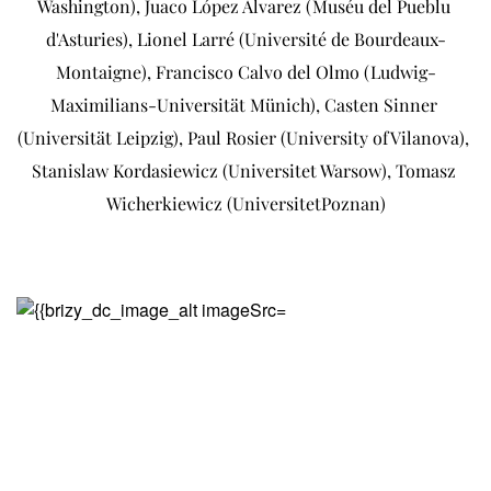
Washington), Juaco López Álvarez (Muséu del Pueblu 
d'Asturies), Lionel Larré (Université de Bourdeaux-
Montaigne), Francisco Calvo del Olmo (Ludwig-
Maximilians-Universität Münich), Casten Sinner 
(Universität Leipzig), Paul Rosier (University ofVilanova), 
Stanislaw Kordasiewicz (Universitet Warsow), Tomasz 
Wicherkiewicz (UniversitetPoznan)