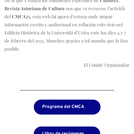
De la que s’editen los volúmenes especiales de 
Cultures. 
Revista Asturiana de Cultura
 nos que va recoyese l’actividá 
del 
CMCA25
, esta web fai agora d’estoxu onde atopar 
información escrito y audiovisual en rellación colo vivío nel 
Edificiu Históricu de la Universidá d’Uviéu ente los díes 4 y 7 
de febreru del 2025. Munches gracies a tol mundu que lo fixo 
posible.
El Comité Organizador
Programa del CMCA
Llibru de resúmenes