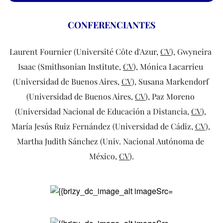
CONFERENCIANTES
Laurent Fournier (Université Côte d'Azur, 
CV
), 
Gwyneira 
Isaac (Smithsonian Institute, 
CV
), Mónica Lacarrieu 
(Universidad de Buenos Aires, 
CV
), Susana Markendorf 
(Universidad de Buenos Aires, 
CV
), Paz Moreno 
(Universidad Nacional de Educación a Distancia, 
CV
), 
María Jesús Ruiz Fernández (Universidad de Cádiz, 
CV
), 
Martha Judith Sánchez (Univ. Nacional Autónoma de 
México, 
CV
).