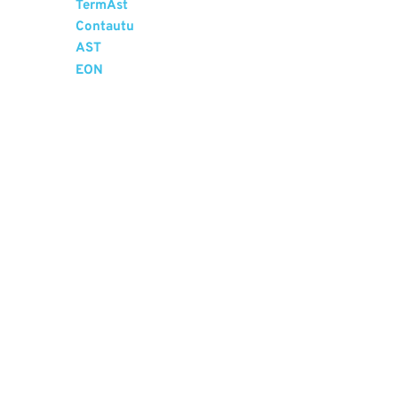
TermAst
Contautu
AST
EON