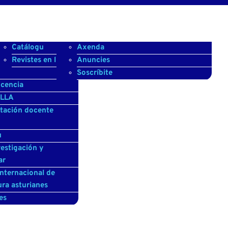
rmación continua
ublicaciones
Catálogu
Actualidá
Axenda
TermAst
rianu p’adultos
Revistes en llinia
Anuncies
Soscríbite
cencia
ALLA
itación docente
u
estigación y
ar
nternacional de
ura asturianes
es