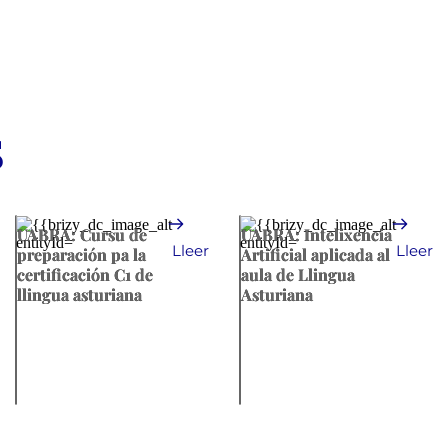
S
UABRA: Cursu de
UABRA: Intelixencia
Lleer
Lleer
preparación pa la
Artificial aplicada al
certificación C1 de
aula de Llingua
llingua asturiana
Asturiana