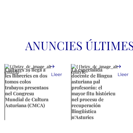
Eo
ANUNCIES ÚLTIME
Cultures 29 llega a
La especialidá
Lleer
Lleer
les llibreríes en dos
docente de llingua
tomos colos
asturiana pal
trabayos presentaos
profesoráu: el
nel Congresu
mayor fitu históricu
Mundial de Cultura
nel procesu de
Asturiana (CMCA)
recuperación
llingüística
n’Asturies