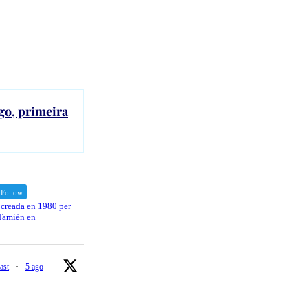
go, primeira
Follow
 creada en 1980 per
 Tamién en
ast
·
5 ago