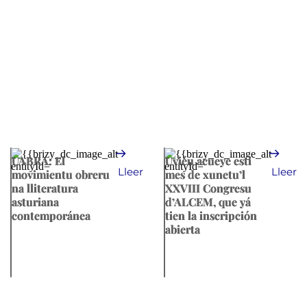
UABRA: El
Uviéu acueye esti
Lleer
Lleer
movimientu obreru
mes de xunetu’l
na lliteratura
XXVIII Congresu
asturiana
d’ALCEM, que yá
contemporánea
tien la inscripción
abierta