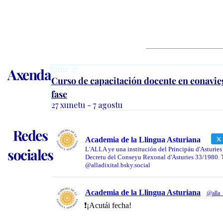
xune
27
Axenda
Curso de capacitación docente en eonavie
fase
27 xunetu - 7 agostu
Redes
Academia de la Llingua Asturiana
sociales
L'ALLA ye una institución del Principáu d'Asturies
Decretu del Conseyu Rexonal d'Asturies 33/1980.
@alladixital.bsky.social
Academia de la Llingua Asturiana
@alla_
❗️¡Acutái fecha!