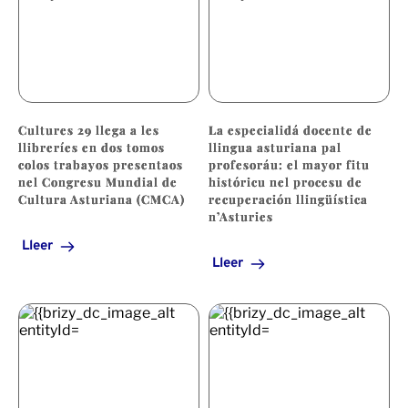
Cultures 29 llega a les
La especialidá docente de
llibreríes en dos tomos
llingua asturiana pal
colos trabayos presentaos
profesoráu: el mayor fitu
nel Congresu Mundial de
históricu nel procesu de
Cultura Asturiana (CMCA)
recuperación llingüística
n’Asturies
Lleer
Lleer