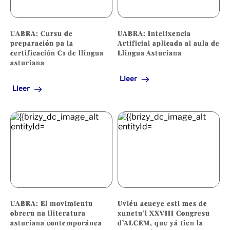
UABRA: Cursu de
UABRA: Intelixencia
preparación pa la
Artificial aplicada al aula de
certificación C1 de llingua
Llingua Asturiana
asturiana
Lleer
Lleer
UABRA: El movimientu
Uviéu acueye esti mes de
obreru na lliteratura
xunetu’l XXVIII Congresu
asturiana contemporánea
d’ALCEM, que yá tien la