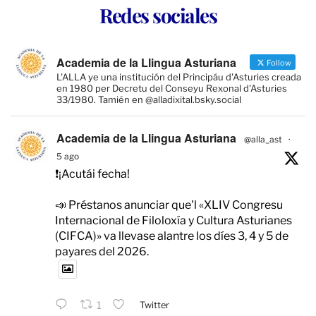
Redes sociales
Academia de la Llingua Asturiana
Follow
L'ALLA ye una institución del Principáu d'Asturies creada
en 1980 per Decretu del Conseyu Rexonal d'Asturies
33/1980. Tamién en @alladixital.bsky.social
Academia de la Llingua Asturiana
@alla_ast
·
5 ago
❗️¡Acutái fecha!
📣 Préstanos anunciar que'l «XLIV Congresu
Internacional de Filoloxía y Cultura Asturianes
(CIFCA)» va llevase alantre los díes 3, 4 y 5 de
payares del 2026.
1
Twitter