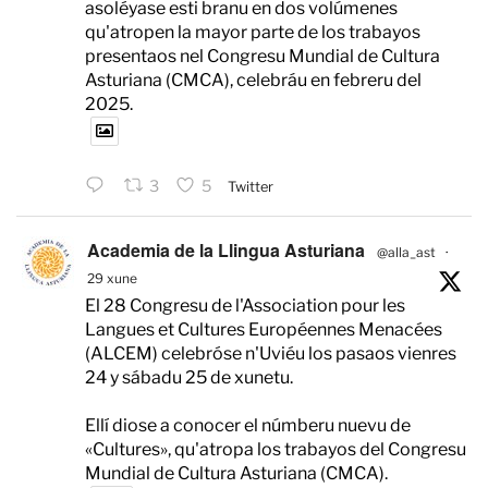
asoléyase esti branu en dos volúmenes
qu'atropen la mayor parte de los trabayos
presentaos nel Congresu Mundial de Cultura
Asturiana (CMCA), celebráu en febreru del
2025.
3
5
Twitter
Academia de la Llingua Asturiana
@alla_ast
·
29 xune
El 28 Congresu de l'Association pour les
Langues et Cultures Européennes Menacées
(ALCEM) celebróse n'Uviéu los pasaos vienres
24 y sábadu 25 de xunetu.
Ellí diose a conocer el númberu nuevu de
«Cultures», qu'atropa los trabayos del Congresu
Mundial de Cultura Asturiana (CMCA).