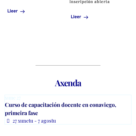
inscripción abierta
Lleer
Lleer
Axenda
xune
27
Curso de capacitación docente en eonaviego,
primeira fase
27 xunetu - 7 agostu