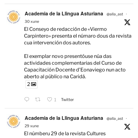
Academia de la Llingua Asturiana
@alla_ast
·
30 xune
El Conseyo de redacción de «Viermo
Carpintero» presenta el númaro dous da revista
cua intervención dos autores.
El exemplar novo presentóuse núa das
actividades complementarias del Curso de
Capacitación Docente d'Eonaviego nun acto
aberto al público na Caridá.
2
1
Twitter
Academia de la Llingua Asturiana
@alla_ast
·
29 xune
El númberu 29 de la revista Cultures