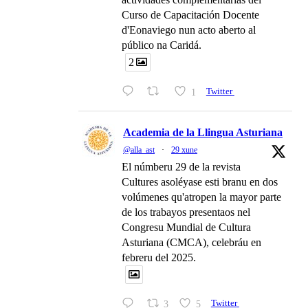
Curso de Capacitación Docente
d'Eonaviego nun acto aberto al
público na Caridá.
2
1
Twitter
Academia de la Llingua Asturiana
@alla_ast
·
29 xune
El númberu 29 de la revista
Cultures asoléyase esti branu en dos
volúmenes qu'atropen la mayor parte
de los trabayos presentaos nel
Congresu Mundial de Cultura
Asturiana (CMCA), celebráu en
febreru del 2025.
3
5
Twitter