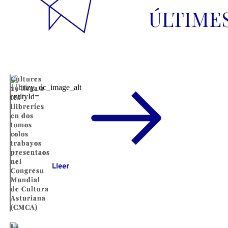
ÚLTIME
Cultures
29 llega a
les
llibreríes
en dos
tomos
colos
trabayos
presentaos
nel
Lleer
Congresu
Mundial
de Cultura
Asturiana
(CMCA)
La