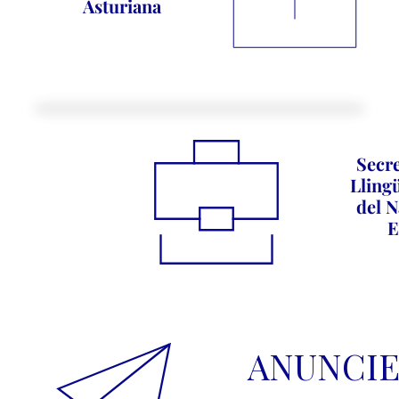
Asturiana
Secre
Llingü
del N
E
ANUNCIE