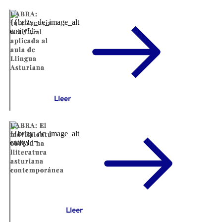
UABRA:
Intelixencia
Artificial
aplicada al
aula de
Llingua
Asturiana
Lleer
UABRA: El
movimientu
obreru na
lliteratura
asturiana
contemporánea
Lleer