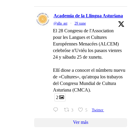
Academia de la Llingua Asturiana
@alla_ast
·
29 xune
El 28 Congresu de l'Association
pour les Langues et Cultures
Européennes Menacées (ALCEM)
celebróse n'Uviéu los pasaos vienres
24 y sábadu 25 de xunetu.
Ellí diose a conocer el númberu nuevu
de «Cultures», qu'atropa los trabayos
del Congresu Mundial de Cultura
Asturiana (CMCA).
2
3
5
Twitter
Ver más