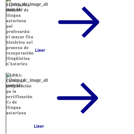
especialidá
docente de
llingua
asturiana
pal
profesoráu:
el mayor fitu
históricu nel
procesu de
Lleer
recuperación
llingüística
n’Asturies
UABRA:
Cursu de
preparación
pa la
certificación
C1 de
llingua
asturiana
Lleer