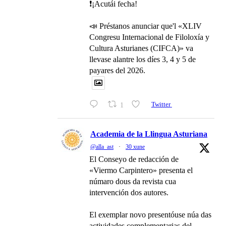
❗️¡Acutái fecha!
📣 Préstanos anunciar que'l «XLIV
Congresu Internacional de Filoloxía y
Cultura Asturianes (CIFCA)» va
llevase alantre los díes 3, 4 y 5 de
payares del 2026.
1
Twitter
Academia de la Llingua Asturiana
@alla_ast
·
30 xune
El Conseyo de redacción de
«Viermo Carpintero» presenta el
númaro dous da revista cua
intervención dos autores.
El exemplar novo presentóuse núa das
actividades complementarias del