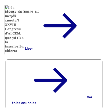
Uviéu
acueye esti
mes de
xunetu’l
XXVIII
Congresu
d’ALCEM,
que yá tien
la
inscripción
Lleer
abierta
Ver
toles anuncies