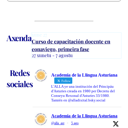
xune
27
Axenda
Curso de capacitación docente en
eonaviego, primeira fase
27 xunetu - 7 agostu
Redes
Academia de la Llingua Asturiana
sociales
Follow
L'ALLA ye una institución del Principáu
d'Asturies creada en 1980 per Decretu del
Conseyu Rexonal d'Asturies 33/1980.
Tamién en @alladixital.bsky.social
Academia de la Llingua Asturiana
@alla_ast
·
5 ago