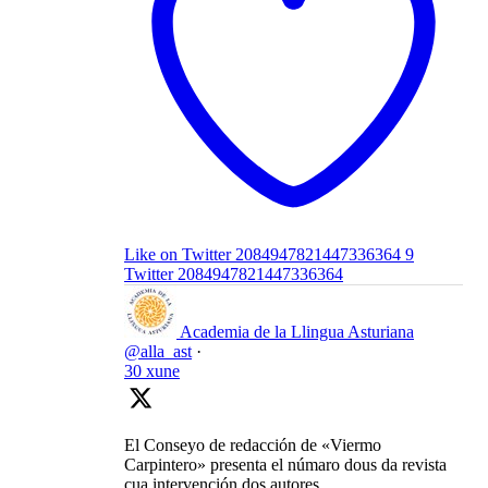
Like on Twitter 2084947821447336364
9
Twitter
2084947821447336364
Academia de la Llingua Asturiana
@alla_ast
·
30 xune
El Conseyo de redacción de «Viermo
Carpintero» presenta el númaro dous da revista
cua intervención dos autores.