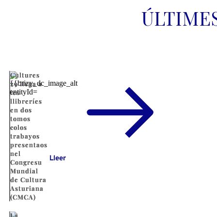
ÚLTIME
Cultures
29 llega a
les
llibreríes
en dos
tomos
colos
trabayos
presentaos
nel
Lleer
Congresu
Mundial
de Cultura
Asturiana
(CMCA)
La