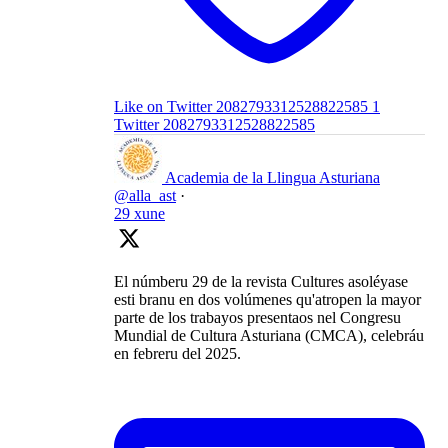
Like on Twitter 2082793312528822585
1
Twitter
2082793312528822585
Academia de la Llingua Asturiana
@alla_ast
·
29 xune
El númberu 29 de la revista Cultures asoléyase
esti branu en dos volúmenes qu'atropen la mayor
parte de los trabayos presentaos nel Congresu
Mundial de Cultura Asturiana (CMCA), celebráu
en febreru del 2025.