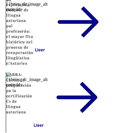
especialidá
docente de
llingua
asturiana
pal
profesoráu:
el mayor fitu
históricu nel
procesu de
Lleer
recuperación
llingüística
n’Asturies
UABRA:
Cursu de
preparación
pa la
certificación
C1 de
llingua
asturiana
Lleer