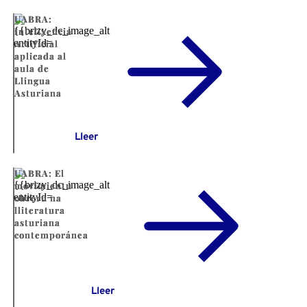
UABRA:
Intelixencia
Artificial
aplicada al
aula de
Llingua
Asturiana
Lleer
UABRA: El
movimientu
obreru na
lliteratura
asturiana
contemporánea
Lleer