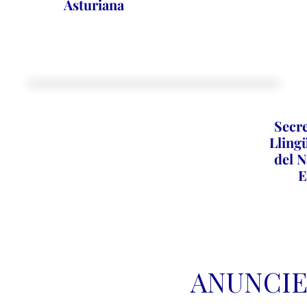
Asturiana
Secre
Llingü
del N
E
ANUNCIE