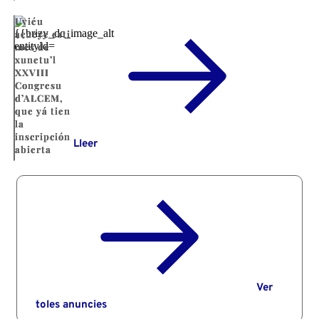
Uviéu
acueye esti
mes de
xunetu’l
XXVIII
Congresu
d’ALCEM,
que yá tien
la
inscripción
Lleer
abierta
Ver
toles anuncies