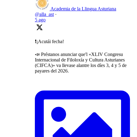
Academia de la Llingua Asturiana
@alla_ast
·
5 ago
❗️¡Acutái fecha!
📣 Préstanos anunciar que'l «XLIV Congresu
Internacional de Filoloxía y Cultura Asturianes
(CIFCA)» va llevase alantre los díes 3, 4 y 5 de
payares del 2026.