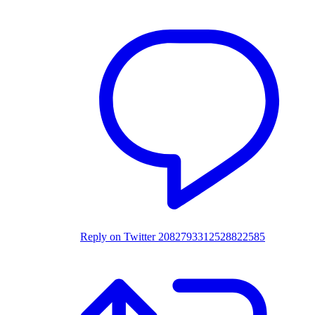
Reply on Twitter 2082793312528822585