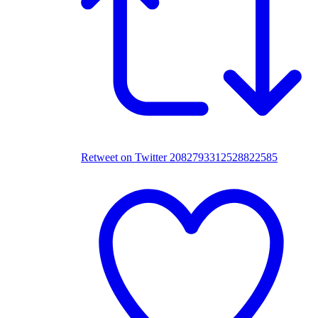
Retweet on Twitter 2082793312528822585