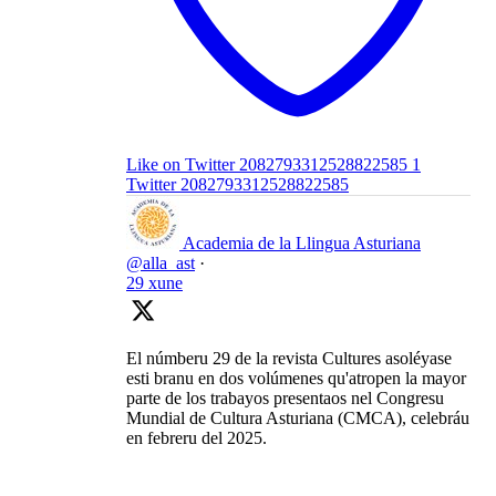
Like on Twitter 2082793312528822585
1
Twitter
2082793312528822585
Academia de la Llingua Asturiana
@alla_ast
·
29 xune
El númberu 29 de la revista Cultures asoléyase
esti branu en dos volúmenes qu'atropen la mayor
parte de los trabayos presentaos nel Congresu
Mundial de Cultura Asturiana (CMCA), celebráu
en febreru del 2025.