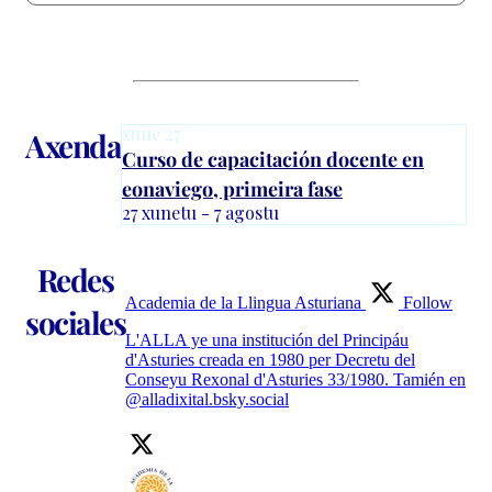
xune
27
Axenda
Curso de capacitación docente en
eonaviego, primeira fase
27 xunetu - 7 agostu
Redes
Academia de la Llingua Asturiana
Follow
sociales
L'ALLA ye una institución del Principáu
d'Asturies creada en 1980 per Decretu del
Conseyu Rexonal d'Asturies 33/1980. Tamién en
@alladixital.bsky.social