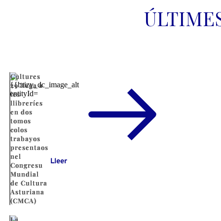
ÚLTIME
Cultures
29 llega a
les
llibreríes
en dos
tomos
colos
trabayos
presentaos
nel
Lleer
Congresu
Mundial
de Cultura
Asturiana
(CMCA)
La