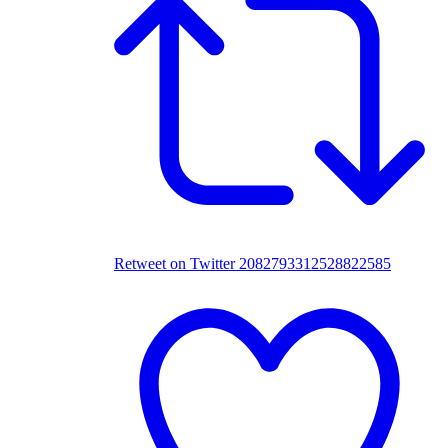
Retweet on Twitter 2082793312528822585