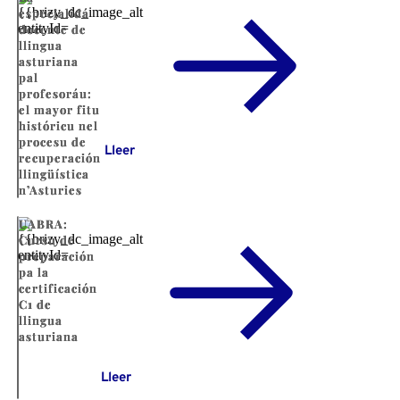
especialidá
docente de
llingua
asturiana
pal
profesoráu:
el mayor fitu
históricu nel
procesu de
Lleer
recuperación
llingüística
n’Asturies
UABRA:
Cursu de
preparación
pa la
certificación
C1 de
llingua
asturiana
Lleer