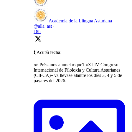
Academia de la Llingua Asturiana
@alla_ast
·
18h
❗️¡Acutái fecha!
📣 Préstanos anunciar que'l «XLIV Congresu
Internacional de Filoloxía y Cultura Asturianes
(CIFCA)» va llevase alantre los díes 3, 4 y 5 de
payares del 2026.