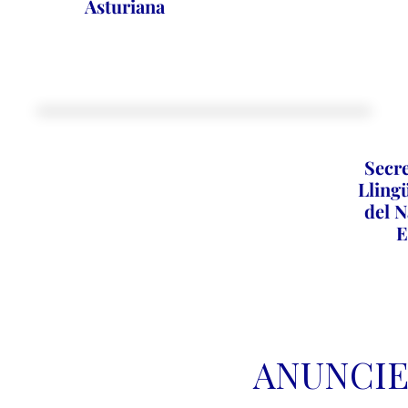
Asturiana
Secre
Llingü
del N
E
ANUNCIE