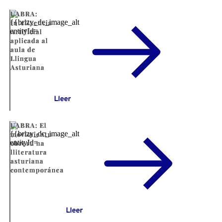
UABRA:
Intelixencia
Artificial
aplicada al
aula de
Llingua
Asturiana
Lleer
UABRA: El
movimientu
obreru na
lliteratura
asturiana
contemporánea
Lleer