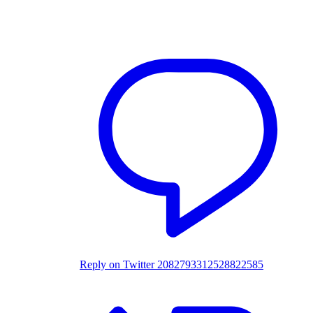
Reply on Twitter 2082793312528822585