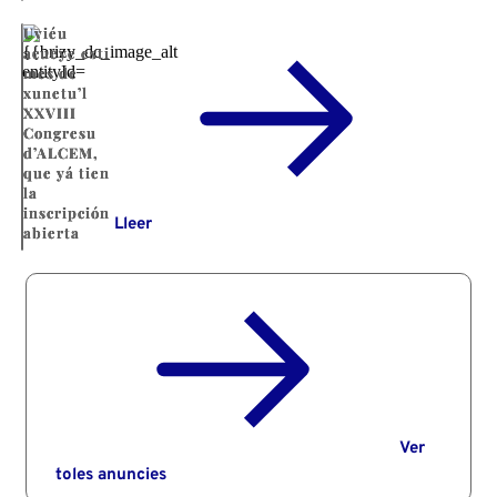
Uviéu
acueye esti
mes de
xunetu’l
XXVIII
Congresu
d’ALCEM,
que yá tien
la
inscripción
Lleer
abierta
Ver
toles anuncies