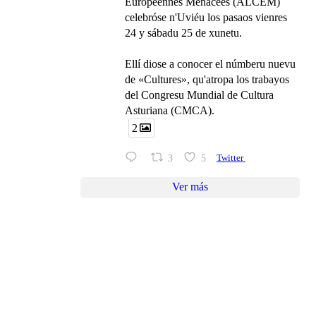
Européennes Menacées (ALCEM)
celebróse n'Uviéu los pasaos vienres
24 y sábadu 25 de xunetu.
Ellí diose a conocer el númberu nuevu
de «Cultures», qu'atropa los trabayos
del Congresu Mundial de Cultura
Asturiana (CMCA).
2
3
5
Twitter
Ver más