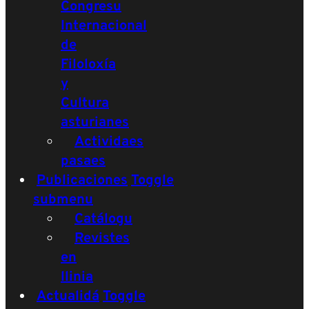
Congresu
Internacional
de
Filoloxía
y
Cultura
asturianes
Actividaes
pasaes
Publicaciones
Toggle
submenu
Catálogu
Revistes
en
llinia
Actualidá
Toggle