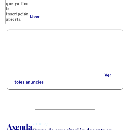
que yá tien
la
inscripción
Lleer
abierta
Ver
toles anuncies
xune
27
Axenda