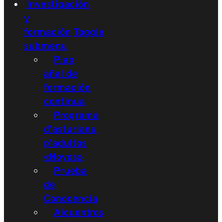
Investigación
y
formación
Toggle
submenu
Plan
añal de
formación
continua
Programa
d’asturianu
p’adultos
«Noyos»
Prueba
de
Conocencia
Alcuentros