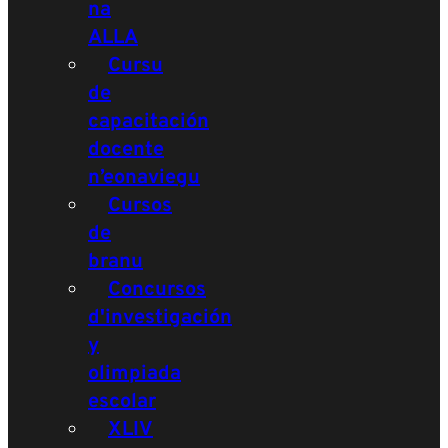
na
ALLA
Cursu
de
capacitación
docente
n’eonaviegu
Cursos
de
branu
Concursos
d'investigación
y
olimpiada
escolar
XLIV