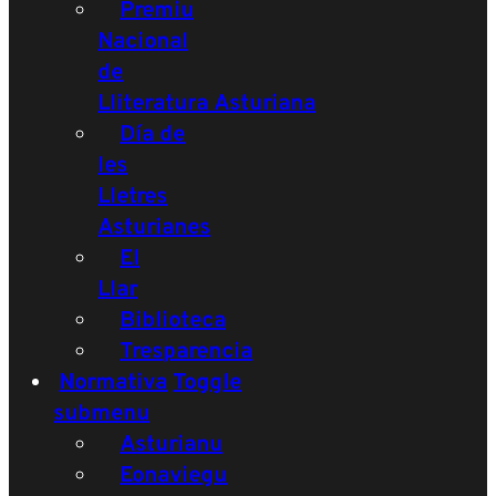
Premiu
Nacional
de
Lliteratura Asturiana
Día de
les
Lletres
Asturianes
El
Llar
Biblioteca
Tresparencia
Normativa
Toggle
submenu
Asturianu
Eonaviegu