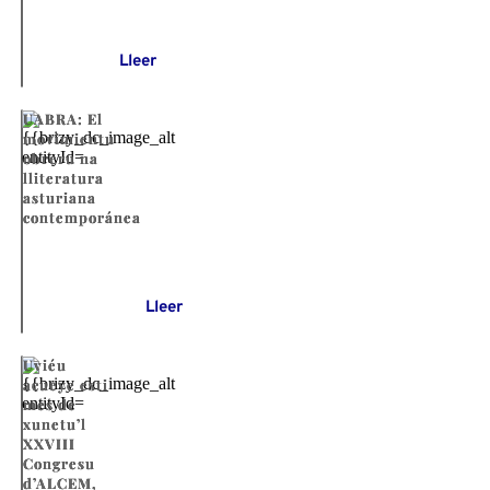
Lleer
UABRA: El
movimientu
obreru na
lliteratura
asturiana
contemporánea
Lleer
Uviéu
acueye esti
mes de
xunetu’l
XXVIII
Congresu
d’ALCEM,