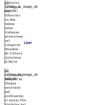
Cultures
29 llega a
les
llibreríes
en dos
tomos
colos
trabayos
presentaos
nel
Lleer
Congresu
Mundial
de Cultura
Asturiana
(CMCA)
La
especialidá
docente de
llingua
asturiana
pal
profesoráu:
el mayor fitu
históricu nel