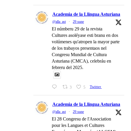
Academia de la Llingua Asturiana
@alla_ast
·
29 xune
El númberu 29 de la revista
Cultures asoléyase esti branu en dos
volúmenes qu'atropen la mayor parte
de los trabayos presentaos nel
Congresu Mundial de Cultura
Asturiana (CMCA), celebráu en
febreru del 2025.
3
5
Twitter
Academia de la Llingua Asturiana
@alla_ast
·
29 xune
El 28 Congresu de l'Association
pour les Langues et Cultures