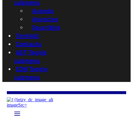
submenu
Axenda
Anuncies
Soscríbite
TermAst
Contautu
AST
Toggle
submenu
EON
Toggle
submenu