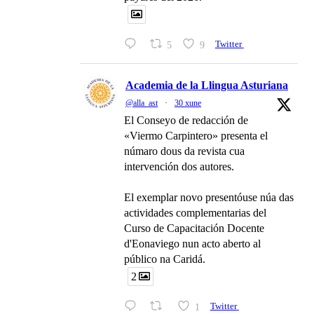
5
9
Twitter
Academia de la Llingua Asturiana
@alla_ast
·
30 xune
El Conseyo de redacción de
«Viermo Carpintero» presenta el
númaro dous da revista cua
intervención dos autores.
El exemplar novo presentóuse núa das
actividades complementarias del
Curso de Capacitación Docente
d'Eonaviego nun acto aberto al
público na Caridá.
2
1
Twitter