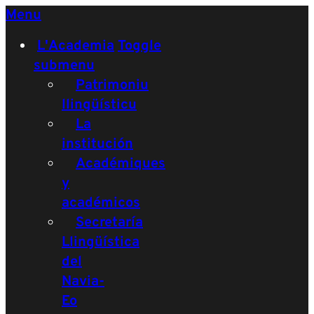
Menu
L'Academia
Toggle
submenu
Patrimoniu
llingüísticu
La
institución
Académiques
y
académicos
Secretaría
Llingüística
del
Navia-
Eo