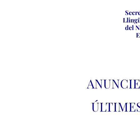
Secre
Llingü
del N
E
ANUNCIE
ÚLTIME