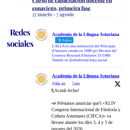
Curso de capacitación docente en
eonaviego, primeira fase
27 xunetu - 7 agostu
Redes
Academia de la Llingua Asturiana
sociales
Follow
L'ALLA ye una institución del Principáu
d'Asturies creada en 1980 per Decretu del
Conseyu Rexonal d'Asturies 33/1980.
Tamién en @alladixital.bsky.social
Academia de la Llingua Asturiana
@alla_ast
·
5 ago
❗️¡Acutái fecha!
📣 Préstanos anunciar que'l «XLIV
Congresu Internacional de Filoloxía y
Cultura Asturianes (CIFCA)» va
llevase alantre los díes 3, 4 y 5 de
payares del 2026.