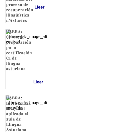
procesu de
Lleer
recuperación
llingüística
n’Asturies
UABRA:
Cursu de
preparación
pa la
certificación
C1 de
llingua
asturiana
Lleer
UABRA:
Intelixencia
Artificial
aplicada al
aula de
Llingua
Asturiana