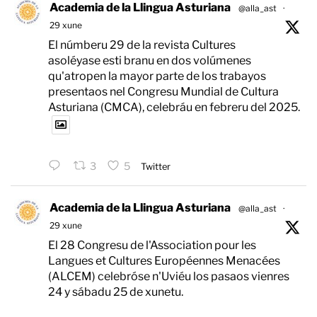
Academia de la Llingua Asturiana
@alla_ast
·
29 xune
El númberu 29 de la revista Cultures
asoléyase esti branu en dos volúmenes
qu'atropen la mayor parte de los trabayos
presentaos nel Congresu Mundial de Cultura
Asturiana (CMCA), celebráu en febreru del 2025.
3
5
Twitter
Academia de la Llingua Asturiana
@alla_ast
·
29 xune
El 28 Congresu de l'Association pour les
Langues et Cultures Européennes Menacées
(ALCEM) celebróse n'Uviéu los pasaos vienres
24 y sábadu 25 de xunetu.