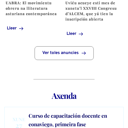
UABRA: El movimientu
Uviéu acueye esti mes de
obreru na lliteratura
xunetu’l XXVIII Congresu
asturiana contemporánea
d’ALCEM, que yá tien la
inscripción abierta
Lleer
Lleer
Ver toles anuncies
Axenda
Curso de capacitación docente en
XUNE
27
eonaviego, primeira fase