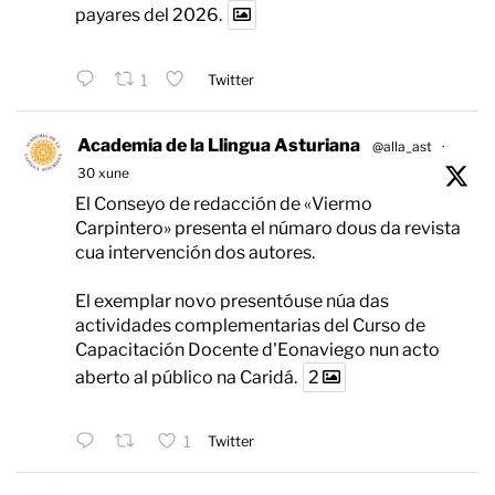
payares del 2026.
1
Twitter
Academia de la Llingua Asturiana
@alla_ast
·
30 xune
El Conseyo de redacción de «Viermo
Carpintero» presenta el númaro dous da revista
cua intervención dos autores.
El exemplar novo presentóuse núa das
actividades complementarias del Curso de
Capacitación Docente d'Eonaviego nun acto
aberto al público na Caridá.
2
1
Twitter