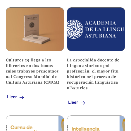
Cultures 29 llega a les
La especialidá docente de
llibreríes en dos tomos
llingua asturiana pal
colos trabayos presentaos
profesoráu: el mayor fitu
nel Congresu Mundial de
históricu nel procesu de
Cultura Asturiana (CMCA)
recuperación llingüística
n’Asturies
Lleer
Lleer