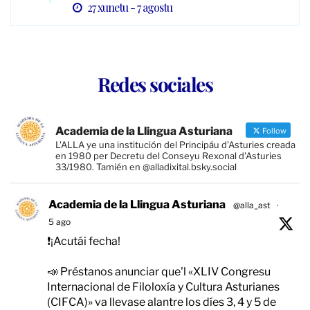
27 xunetu - 7 agostu
Redes sociales
Academia de la Llingua Asturiana
Follow
L'ALLA ye una institución del Principáu d'Asturies creada
en 1980 per Decretu del Conseyu Rexonal d'Asturies
33/1980. Tamién en @alladixital.bsky.social
Academia de la Llingua Asturiana
@alla_ast
·
5 ago
❗️¡Acutái fecha!
📣 Préstanos anunciar que'l «XLIV Congresu
Internacional de Filoloxía y Cultura Asturianes
(CIFCA)» va llevase alantre los díes 3, 4 y 5 de