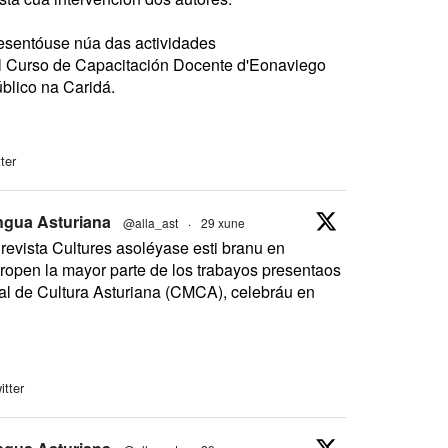
esentóuse núa das actividades
l Curso de Capacitación Docente d'Eonaviego
úblico na Caridá.
ter
ngua Asturiana
@alla_ast
·
29 xune
revista Cultures asoléyase esti branu en
ropen la mayor parte de los trabayos presentaos
l de Cultura Asturiana (CMCA), celebráu en
itter