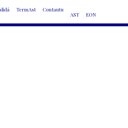
alidá
TermAst
Contautu
AST
EON