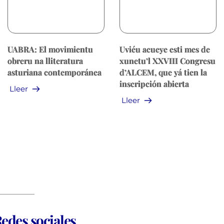
UABRA: El movimientu
Uviéu acueye esti mes de
obreru na lliteratura
xunetu’l XXVIII Congresu
asturiana contemporánea
d’ALCEM, que yá tien la
inscripción abierta
Lleer
Lleer
edes sociales