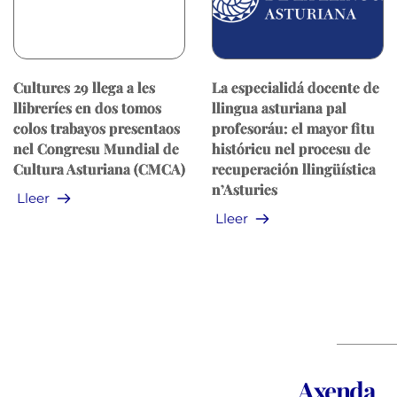
Cultures 29 llega a les
La especialidá docente de
llibreríes en dos tomos
llingua asturiana pal
colos trabayos presentaos
profesoráu: el mayor fitu
nel Congresu Mundial de
históricu nel procesu de
Cultura Asturiana (CMCA)
recuperación llingüística
n’Asturies
Lleer
Lleer
Axenda