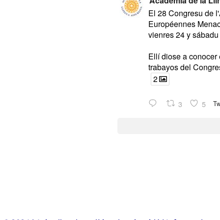
Academia de la Lli
El 28 Congresu de l'
Européennes Menacé
vienres 24 y sábadu
Ellí diose a conocer
trabayos del Congre
2
3
5
Tw