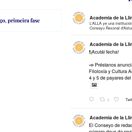
Academia de la Lli
go, primeira fase
L'ALLA ye una institució
Conseyu Rexonal d'Astur
Academia de la Lli
❗️¡Acutái fecha!
📣 Préstanos anunci
Filoloxía y Cultura A
4 y 5 de payares del
1
Twit
Academia de la Lli
El Conseyo de redac
númaro dous da revis