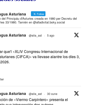
ngua Asturiana
Follow
n del Principáu d'Asturies creada en 1980 per Decretu del
ies 33/1980. Tamién en @alladixital.bsky.social
ngua Asturiana
@alla_ast
·
5 ago
ar que'l «XLIV Congresu Internacional de
sturianes (CIFCA)» va llevase alantre los díes 3,
 2026.
ter
ngua Asturiana
@alla_ast
·
30 xune
ción de «Viermo Carpintero» presenta el
ta cua intervención dos autores.