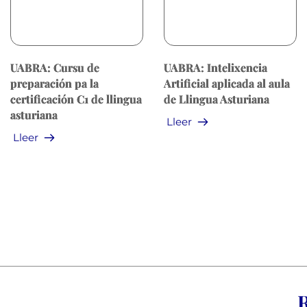
UABRA: Cursu de
UABRA: Intelixencia
preparación pa la
Artificial aplicada al aula
certificación C1 de llingua
de Llingua Asturiana
asturiana
Lleer
Lleer
R