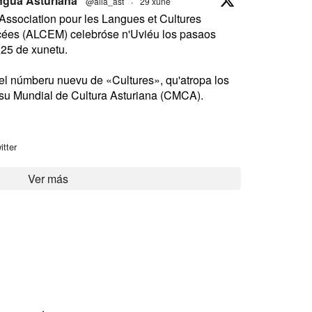
ngua Asturiana
@alla_ast
·
29 xune
Association pour les Langues et Cultures
es (ALCEM) celebróse n'Uviéu los pasaos
 25 de xunetu.
 el númberu nuevu de «Cultures», qu'atropa los
su Mundial de Cultura Asturiana (CMCA).
itter
Ver más