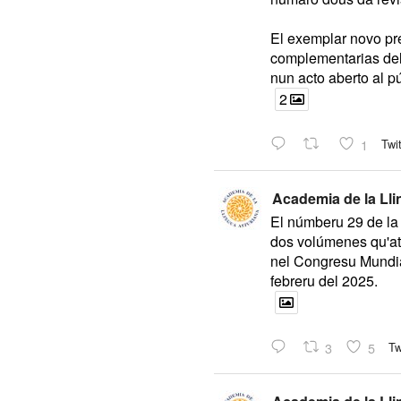
El exemplar novo pr
complementarias de
nun acto aberto al p
2
1
Twit
Academia de la Lli
El númberu 29 de la 
dos volúmenes qu'at
nel Congresu Mundia
febreru del 2025.
3
5
Tw