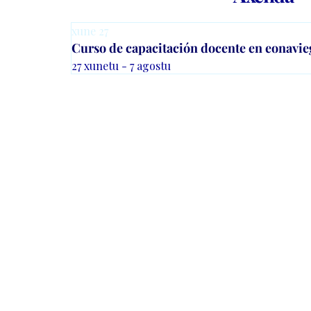
xune
27
Curso de capacitación docente en eonavie
27 xunetu - 7 agostu