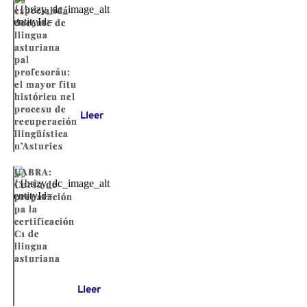
especialidá
docente de
llingua
asturiana
pal
profesoráu:
el mayor fitu
históricu nel
procesu de
Lleer
recuperación
llingüística
n’Asturies
UABRA:
Cursu de
preparación
pa la
certificación
C1 de
llingua
asturiana
Lleer