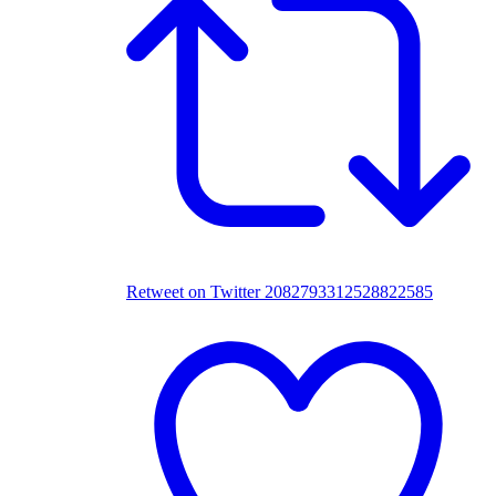
Retweet on Twitter 2082793312528822585