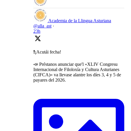
Academia de la Llingua Asturiana
@alla_ast
·
23h
❗️¡Acutái fecha!
📣 Préstanos anunciar que'l «XLIV Congresu
Internacional de Filoloxía y Cultura Asturianes
(CIFCA)» va llevase alantre los díes 3, 4 y 5 de
payares del 2026.