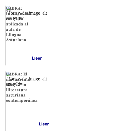
UABRA:
Intelixencia
Artificial
aplicada al
aula de
Llingua
Asturiana
Lleer
UABRA: El
movimientu
obreru na
lliteratura
asturiana
contemporánea
Lleer