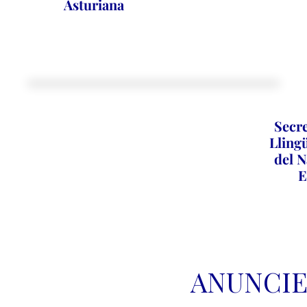
Asturiana
Secre
Llingü
del N
E
ANUNCIE