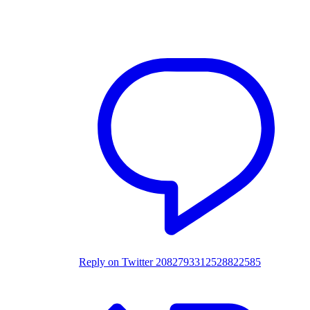
Reply on Twitter 2082793312528822585