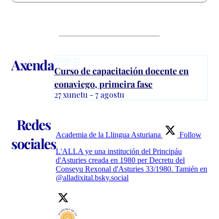
xune
27
Axenda
Curso de capacitación docente en
eonaviego, primeira fase
27 xunetu - 7 agostu
Redes
Academia de la Llingua Asturiana
Follow
sociales
L'ALLA ye una institución del Principáu
d'Asturies creada en 1980 per Decretu del
Conseyu Rexonal d'Asturies 33/1980. Tamién en
@alladixital.bsky.social