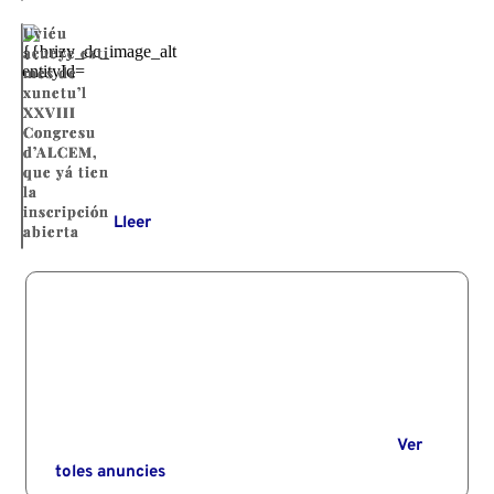
Uviéu
acueye esti
mes de
xunetu’l
XXVIII
Congresu
d’ALCEM,
que yá tien
la
inscripción
Lleer
abierta
Ver
toles anuncies