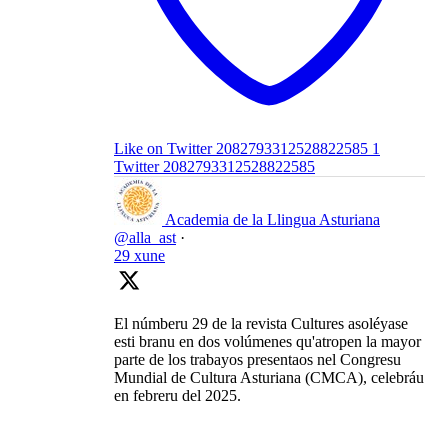
Like on Twitter 2082793312528822585
1
Twitter
2082793312528822585
Academia de la Llingua Asturiana
@alla_ast
·
29 xune
El númberu 29 de la revista Cultures asoléyase
esti branu en dos volúmenes qu'atropen la mayor
parte de los trabayos presentaos nel Congresu
Mundial de Cultura Asturiana (CMCA), celebráu
en febreru del 2025.