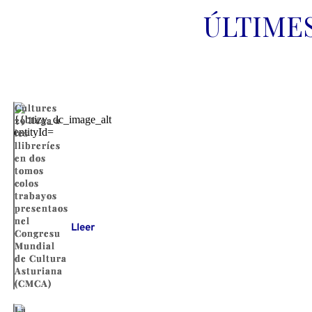
ÚLTIME
Cultures
29 llega a
les
llibreríes
en dos
tomos
colos
trabayos
presentaos
nel
Lleer
Congresu
Mundial
de Cultura
Asturiana
(CMCA)
La