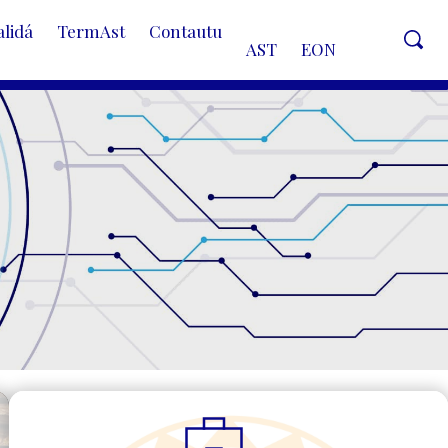
alidá
TermAst
Contautu
AST
EON