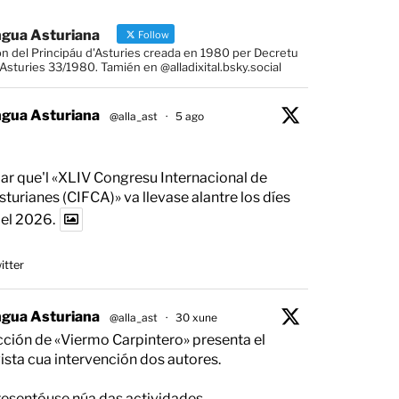
ngua Asturiana
Follow
ón del Principáu d'Asturies creada en 1980 per Decretu
sturies 33/1980. Tamién en @alladixital.bsky.social
ngua Asturiana
@alla_ast
·
5 ago
ar que'l «XLIV Congresu Internacional de
Asturianes (CIFCA)» va llevase alantre los díes
del 2026.
itter
ngua Asturiana
@alla_ast
·
30 xune
ción de «Viermo Carpintero» presenta el
sta cua intervención dos autores.
resentóuse núa das actividades