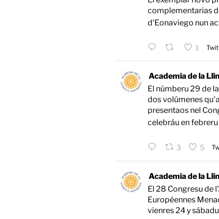
complementarias de
d'Eonaviego nun act
1
Twit
Academia de la Lli
El númberu 29 de la
dos volúmenes qu'a
presentaos nel Con
celebráu en febreru
3
5
Tw
Academia de la Lli
El 28 Congresu de l
Européennes Menac
vienres 24 y sábadu