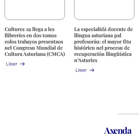
Cultures 29 llega a les
La especialidá docente de
llibreríes en dos tomos
llingua asturiana pal
colos trabayos presentaos
profesoráu: el mayor fitu
nel Congresu Mundial de
históricu nel procesu de
Cultura Asturiana (CMCA)
recuperación llingüística
n’Asturies
Lleer
Lleer
Axenda