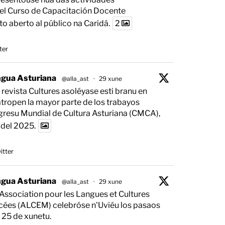
l Curso de Capacitación Docente
o aberto al público na Caridá.
2
ter
ngua Asturiana
@alla_ast
·
29 xune
 revista Cultures asoléyase esti branu en
tropen la mayor parte de los trabayos
gresu Mundial de Cultura Asturiana (CMCA),
 del 2025.
itter
ngua Asturiana
@alla_ast
·
29 xune
'Association pour les Langues et Cultures
ées (ALCEM) celebróse n'Uviéu los pasaos
 25 de xunetu.