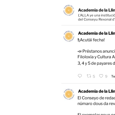
Academia de la Lli
L'ALLA ye una instituci
del Conseyu Rexonal d'A
Academia de la Lli
❗️¡Acutái fecha!
📣 Préstanos anunci
Filoloxía y Cultura 
3, 4 y 5 de payares 
5
9
Tw
Academia de la Lli
El Conseyo de redac
númaro dous da revi
El exemplar novo p