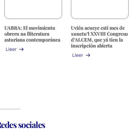
UABRA: El movimientu
Uviéu acueye esti mes de
obreru na lliteratura
xunetu’l XXVIII Congresu
asturiana contemporánea
d’ALCEM, que yá tien la
inscripción abierta
Lleer
Lleer
edes sociales