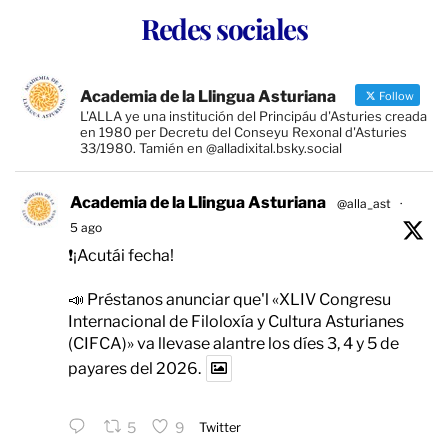
Redes sociales
Academia de la Llingua Asturiana
Follow
L'ALLA ye una institución del Principáu d'Asturies creada
en 1980 per Decretu del Conseyu Rexonal d'Asturies
33/1980. Tamién en @alladixital.bsky.social
Academia de la Llingua Asturiana
@alla_ast
·
5 ago
❗️¡Acutái fecha!
📣 Préstanos anunciar que'l «XLIV Congresu
Internacional de Filoloxía y Cultura Asturianes
(CIFCA)» va llevase alantre los díes 3, 4 y 5 de
payares del 2026.
5
9
Twitter