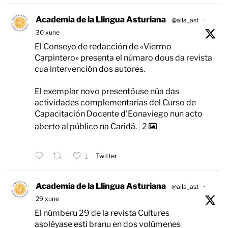
Academia de la Llingua Asturiana
@alla_ast
·
30 xune
El Conseyo de redacción de «Viermo
Carpintero» presenta el númaro dous da revista
cua intervención dos autores.
El exemplar novo presentóuse núa das
actividades complementarias del Curso de
Capacitación Docente d'Eonaviego nun acto
aberto al público na Caridá.
2
1
Twitter
Academia de la Llingua Asturiana
@alla_ast
·
29 xune
El númberu 29 de la revista Cultures
asoléyase esti branu en dos volúmenes