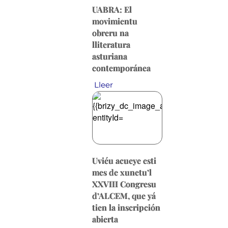
UABRA: El
movimientu
obreru na
lliteratura
asturiana
contemporánea
Lleer
Uviéu acueye esti
mes de xunetu’l
XXVIII Congresu
d’ALCEM, que yá
tien la inscripción
abierta