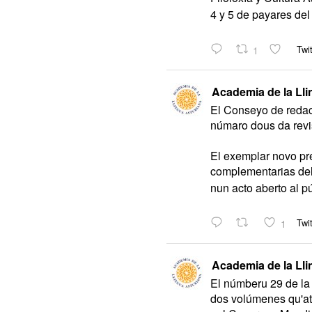
4 y 5 de payares del
1
Twit
Academia de la Lli
El Conseyo de redac
númaro dous da revis
El exemplar novo pr
complementarias de
nun acto aberto al p
1
Twit
Academia de la Lli
El númberu 29 de la 
dos volúmenes qu'at