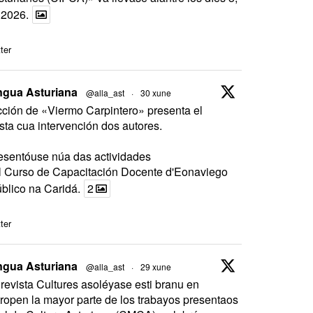
 2026.
ter
ngua Asturiana
@alla_ast
·
30 xune
ción de «Viermo Carpintero» presenta el
ta cua intervención dos autores.
esentóuse núa das actividades
l Curso de Capacitación Docente d'Eonaviego
úblico na Caridá.
2
ter
ngua Asturiana
@alla_ast
·
29 xune
revista Cultures asoléyase esti branu en
ropen la mayor parte de los trabayos presentaos