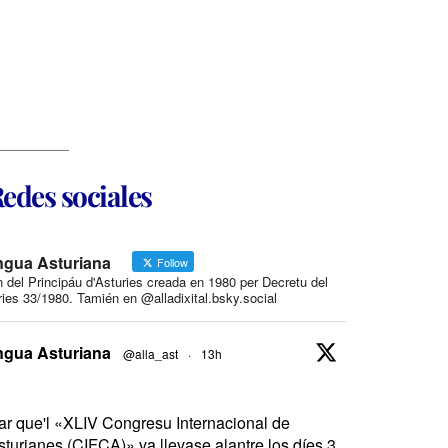
edes sociales
ngua Asturiana
Follow
n del Principáu d'Asturies creada en 1980 per Decretu del
ies 33/1980. Tamién en @alladixital.bsky.social
ngua Asturiana
@alla_ast
·
13h
ar que'l «XLIV Congresu Internacional de
sturianes (CIFCA)» va llevase alantre los díes 3,