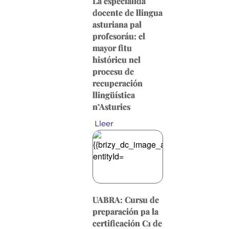
La especialidá
docente de llingua
asturiana pal
profesoráu: el
mayor fitu
históricu nel
procesu de
recuperación
llingüística
n’Asturies
Lleer
UABRA: Cursu de
preparación pa la
certificación C1 de