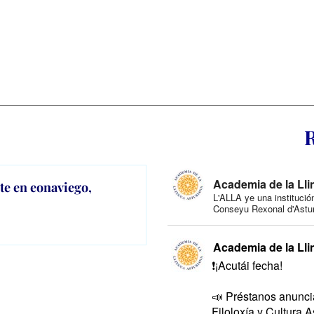
R
Academia de la Lli
te en eonaviego,
L'ALLA ye una institució
Conseyu Rexonal d'Astur
Academia de la Lli
❗️¡Acutái fecha!
📣 Préstanos anunci
Filoloxía y Cultura A