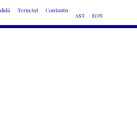
alidá
TermAst
Contautu
AST
EON