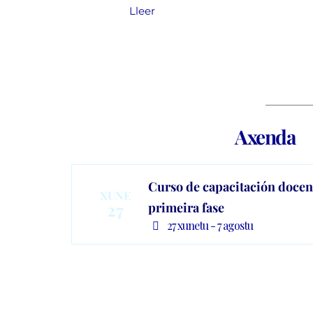
Lleer
Axenda
Curso de capacitación docen
XUNE
27
primeira fase
27 xunetu - 7 agostu