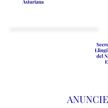
Asturiana
Secre
Llingü
del N
E
ANUNCIE