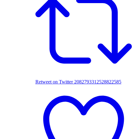
Retweet on Twitter 2082793312528822585