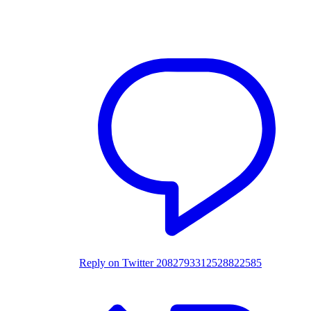
Reply on Twitter 2082793312528822585