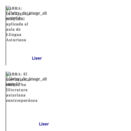
UABRA:
Intelixencia
Artificial
aplicada al
aula de
Llingua
Asturiana
Lleer
UABRA: El
movimientu
obreru na
lliteratura
asturiana
contemporánea
Lleer