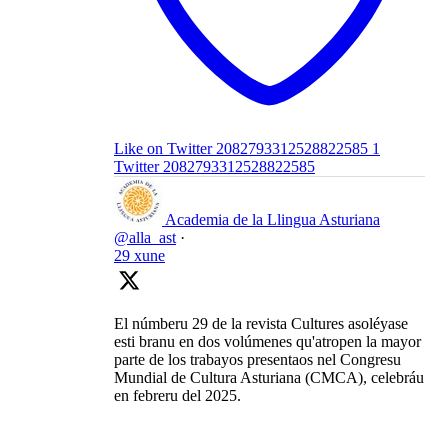
Like on Twitter 2082793312528822585
1
Twitter
2082793312528822585
Academia de la Llingua Asturiana
@alla_ast
·
29 xune
El númberu 29 de la revista Cultures asoléyase
esti branu en dos volúmenes qu'atropen la mayor
parte de los trabayos presentaos nel Congresu
Mundial de Cultura Asturiana (CMCA), celebráu
en febreru del 2025.