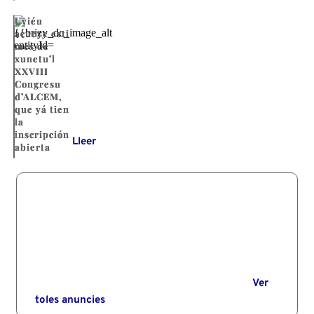
Uviéu
acueye esti
mes de
xunetu’l
XXVIII
Congresu
d’ALCEM,
que yá tien
la
inscripción
Lleer
abierta
Ver
toles anuncies