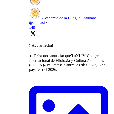
Academia de la Llingua Asturiana
@alla_ast
·
14h
❗️¡Acutái fecha!
📣 Préstanos anunciar que'l «XLIV Congresu
Internacional de Filoloxía y Cultura Asturianes
(CIFCA)» va llevase alantre los díes 3, 4 y 5 de
payares del 2026.