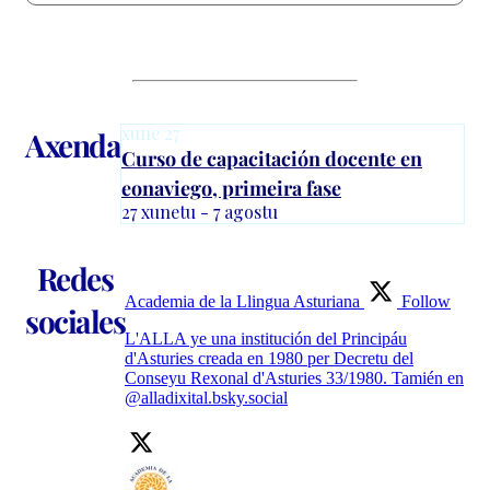
xune
27
Axenda
Curso de capacitación docente en
eonaviego, primeira fase
27 xunetu - 7 agostu
Redes
Academia de la Llingua Asturiana
Follow
sociales
L'ALLA ye una institución del Principáu
d'Asturies creada en 1980 per Decretu del
Conseyu Rexonal d'Asturies 33/1980. Tamién en
@alladixital.bsky.social