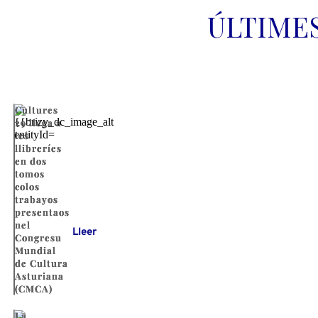
ÚLTIME
Cultures
29 llega a
les
llibreríes
en dos
tomos
colos
trabayos
presentaos
nel
Lleer
Congresu
Mundial
de Cultura
Asturiana
(CMCA)
La