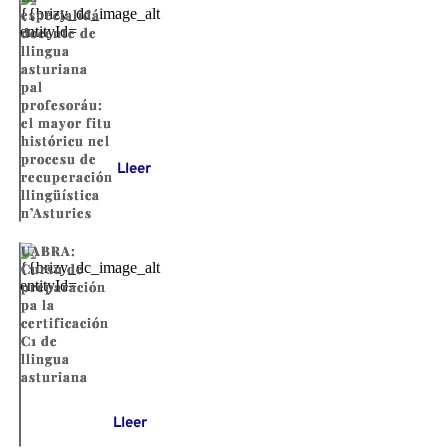
especialidá
docente de
llingua
asturiana
pal
profesoráu:
el mayor fitu
históricu nel
procesu de
Lleer
recuperación
llingüística
n’Asturies
UABRA:
Cursu de
preparación
pa la
certificación
C1 de
llingua
asturiana
Lleer