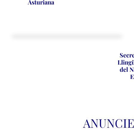
Asturiana
Secre
Llingü
del N
E
ANUNCIE