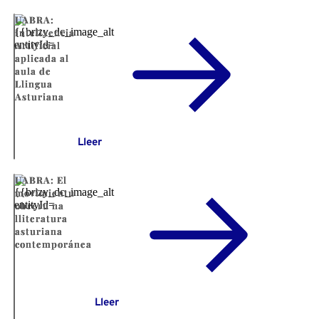
UABRA:
Intelixencia
Artificial
aplicada al
aula de
Llingua
Asturiana
Lleer
UABRA: El
movimientu
obreru na
lliteratura
asturiana
contemporánea
Lleer