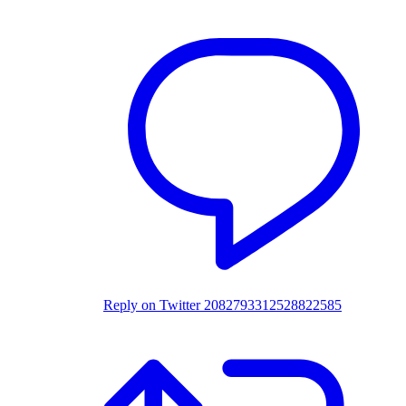
Reply on Twitter 2082793312528822585