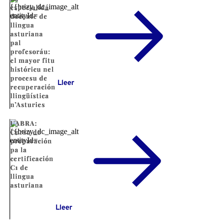
especialidá
docente de
llingua
asturiana
pal
profesoráu:
el mayor fitu
históricu nel
procesu de
Lleer
recuperación
llingüística
n’Asturies
UABRA:
Cursu de
preparación
pa la
certificación
C1 de
llingua
asturiana
Lleer