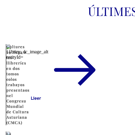
ÚLTIME
Cultures
29 llega a
les
llibreríes
en dos
tomos
colos
trabayos
presentaos
nel
Lleer
Congresu
Mundial
de Cultura
Asturiana
(CMCA)
La