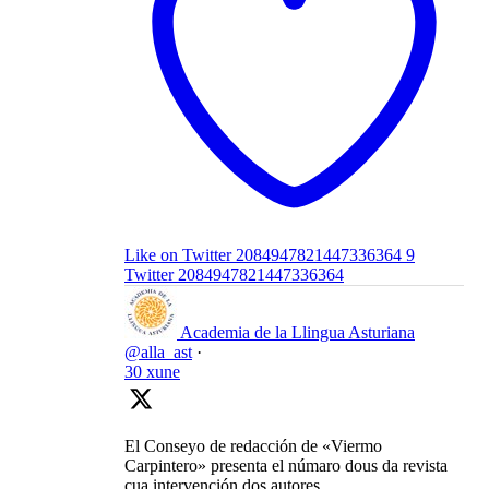
Like on Twitter 2084947821447336364
9
Twitter
2084947821447336364
Academia de la Llingua Asturiana
@alla_ast
·
30 xune
El Conseyo de redacción de «Viermo
Carpintero» presenta el númaro dous da revista
cua intervención dos autores.