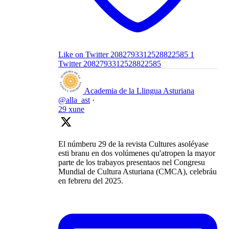
Like on Twitter 2082793312528822585
1
Twitter
2082793312528822585
Academia de la Llingua Asturiana
@alla_ast
·
29 xune
El númberu 29 de la revista Cultures asoléyase
esti branu en dos volúmenes qu'atropen la mayor
parte de los trabayos presentaos nel Congresu
Mundial de Cultura Asturiana (CMCA), celebráu
en febreru del 2025.