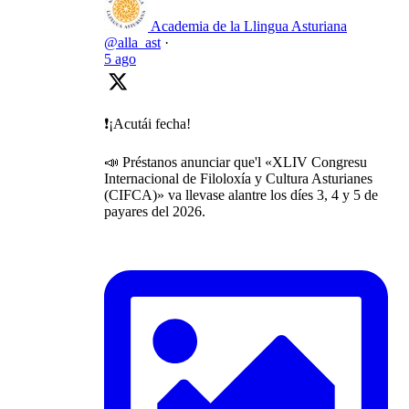
Academia de la Llingua Asturiana
@alla_ast
·
5 ago
❗️¡Acutái fecha!
📣 Préstanos anunciar que'l «XLIV Congresu
Internacional de Filoloxía y Cultura Asturianes
(CIFCA)» va llevase alantre los díes 3, 4 y 5 de
payares del 2026.