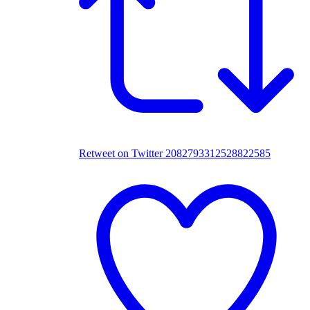
Retweet on Twitter 2082793312528822585