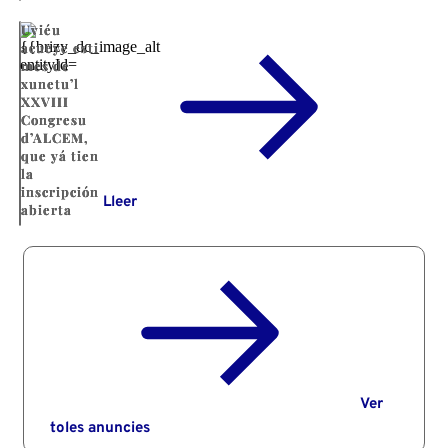
Uviéu
acueye esti
mes de
xunetu’l
XXVIII
Congresu
d’ALCEM,
que yá tien
la
inscripción
Lleer
abierta
Ver
toles anuncies