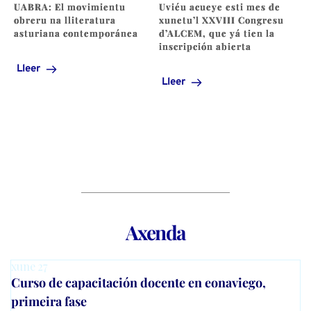
UABRA: El movimientu
Uviéu acueye esti mes de
obreru na lliteratura
xunetu’l XXVIII Congresu
asturiana contemporánea
d’ALCEM, que yá tien la
inscripción abierta
Lleer
Lleer
Axenda
xune
27
Curso de capacitación docente en eonaviego,
primeira fase