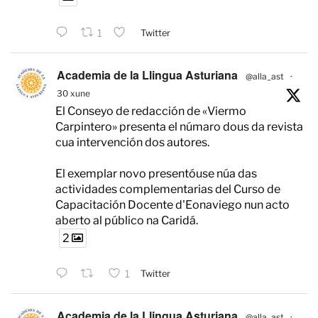
1
Twitter
Academia de la Llingua Asturiana
@alla_ast
·
30 xune
El Conseyo de redacción de «Viermo
Carpintero» presenta el númaro dous da revista
cua intervención dos autores.
El exemplar novo presentóuse núa das
actividades complementarias del Curso de
Capacitación Docente d'Eonaviego nun acto
aberto al público na Caridá.
2
1
Twitter
Academia de la Llingua Asturiana
@alla_ast
·