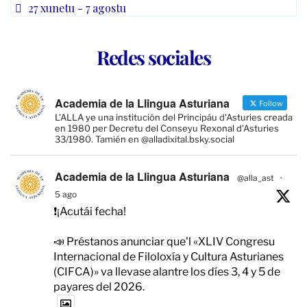
27 xunetu - 7 agostu
Redes sociales
Academia de la Llingua Asturiana
Follow
L'ALLA ye una institución del Principáu d'Asturies creada
en 1980 per Decretu del Conseyu Rexonal d'Asturies
33/1980. Tamién en @alladixital.bsky.social
Academia de la Llingua Asturiana
@alla_ast
·
5 ago
❗️¡Acutái fecha!
📣 Préstanos anunciar que'l «XLIV Congresu
Internacional de Filoloxía y Cultura Asturianes
(CIFCA)» va llevase alantre los díes 3, 4 y 5 de
payares del 2026.