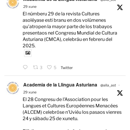
29 xune
El númberu 29 de la revista Cultures
asoléyase esti branu en dos volúmenes
qu'atropen la mayor parte de los trabayos
presentaos nel Congresu Mundial de Cultura
Asturiana (CMCA), celebráu en febreru del
2025.
3
5
Twitter
Academia de la Llingua Asturiana
@alla_ast
·
29 xune
El 28 Congresu de l'Association pour les
Langues et Cultures Européennes Menacées
(ALCEM) celebróse n'Uviéu los pasaos vienres
24 y sábadu 25 de xunetu.