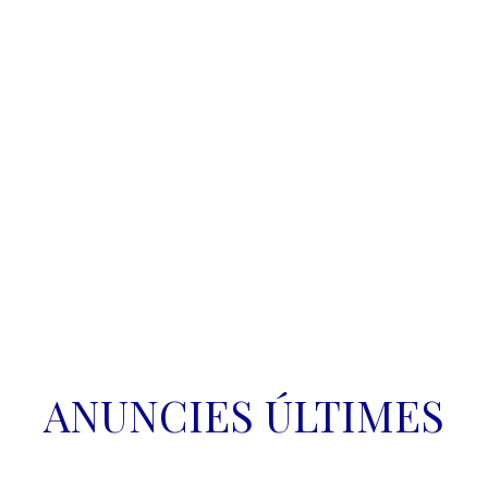
Secretaría Llingüística del 
Navia-Eo 
ANUNCIES ÚLTIMES